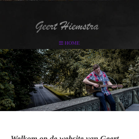
HOME
.
.
Welkom op de website van Geert